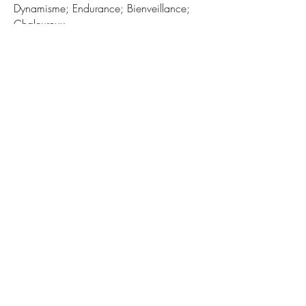
Dynamisme; Endurance; Bienveillance;
Chaleureux…
D.Chelamootoo
Team France Taikendo
Un vrai plaisir d'être interviewé par
Clément, il a su me mettre à l'aise
immédiatement. Une bienveillance et un
professionnalisme qui m'ont permis de